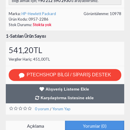
bilgi almak için; +
90 212 590 2930
'u arayabilirsiniz.
Marka:
HP-Hewlett Packard
Görüntülenme: 10978
Ürün Kodu:
0957-2286
Stok Durumu:
Stokta yok
1
-Satılan Ürün Sayısı
541,20TL
Vergiler Hariç: 451,00TL
PTECHSHOP BILGI / SIPARIŞ DESTEK
Alışveriş Listeme Ekle
Karşılaştırma listesine ekle
0 yorum
Yorum Yap
/
Açıklama
Yorumlar (0)