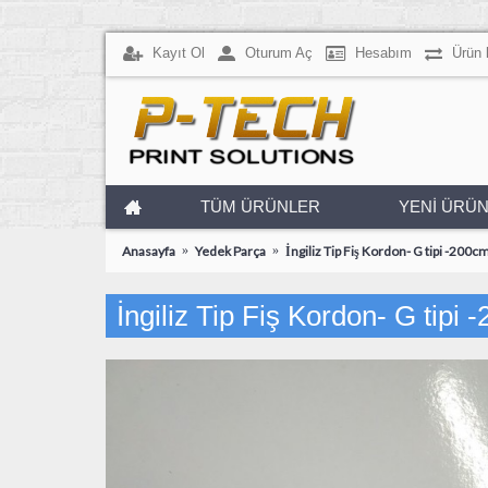
Kayıt Ol
Oturum Aç
Hesabım
Ürün 
TÜM ÜRÜNLER
YENİ ÜRÜ
Anasayfa
Yedek Parça
İngiliz Tip Fiş Kordon- G tipi -200cm
İngiliz Tip Fiş Kordon- G tipi 