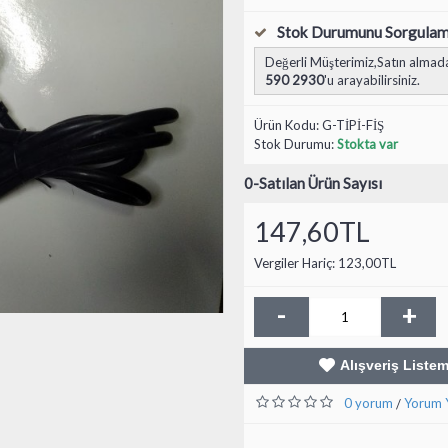
Stok Durumunu Sorgula
Değerli Müşterimiz,Satın almada
590 2930
'u arayabilirsiniz.
Ürün Kodu:
G-TİPİ-FİŞ
Stok Durumu:
Stokta var
0
-Satılan Ürün Sayısı
147,60TL
Vergiler Hariç: 123,00TL
-
+
Alışveriş Liste
0 yorum
Yorum 
/