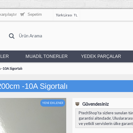
karşılaştır
Sepetim
Türk Lirası
TL
NLER
MUADİL TONERLER
YEDEK PARÇALAR
 -10A Sigortalı
-200cm -10A Sigortalı
YENİ EKLENDİ
Güvendesiniz
PtechShop'ta sizlere sunulan tüm 
garantisi altındadır
, Uluslararas
ve yetkili servislerin ülke garan