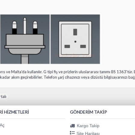
rıs ve Malta'da kullanılır. G tipi fiş ve prizlerin uluslararası tanımı BS 1363't
kadar akım geçirebilirler. Telefon şarj cihazınızı veya dizüstü bilgisayarınızı ba
talı
I HIZMETLERI
GÖNDERIM TAKIP
Aç
Kargo Takip
Site Haritası