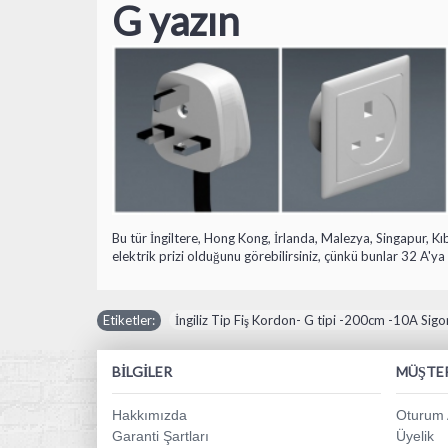
G yazın
Bu tür İngiltere, Hong Kong, İrlanda, Malezya, Singapur, Kıb
elektrik prizi olduğunu görebilirsiniz, çünkü bunlar 32 A'ya 
Etiketler:
İngiliz Tip Fiş Kordon- G tipi -200cm -10A Sigor
BILGILER
MÜŞTER
Hakkımızda
Oturum 
Garanti Şartları
Üyelik