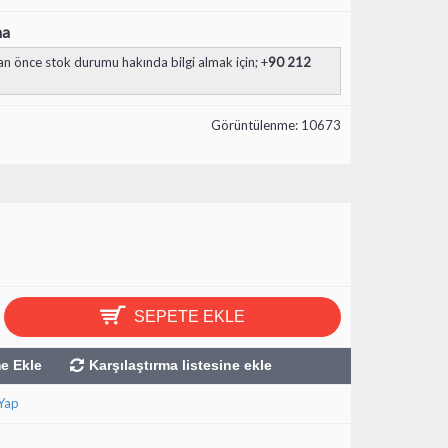
ma
n önce stok durumu hakında bilgi almak için; +
90 212
Görüntülenme: 10673
SEPETE EKLE
me Ekle
Karşılaştırma listesine ekle
Yap