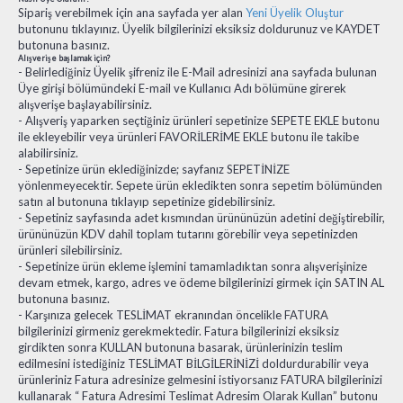
Sipariş verebilmek için ana sayfada yer alan
Yeni Üyelik Oluştur
butonunu tıklayınız. Üyelik bilgilerinizi eksiksiz doldurunuz ve KAYDET
butonuna basınız.
Alışverişe başlamak için?
- Belirlediğiniz Üyelik şifreniz ile E-Mail adresinizi ana sayfada bulunan
Üye girişi bölümündeki E-mail ve Kullanıcı Adı bölümüne girerek
alışverişe başlayabilirsiniz.
- Alışveriş yaparken seçtiğiniz ürünleri sepetinize SEPETE EKLE butonu
ile ekleyebilir veya ürünleri FAVORİLERİME EKLE butonu ile takibe
alabilirsiniz.
- Sepetinize ürün eklediğinizde; sayfanız SEPETİNİZE
yönlenmeyecektir. Sepete ürün ekledikten sonra sepetim bölümünden
satın al butonuna tıklayıp sepetinize gidebilirsiniz.
- Sepetiniz sayfasında adet kısmından ürününüzün adetini değiştirebilir,
ürününüzün KDV dahil toplam tutarını görebilir veya sepetinizden
ürünleri silebilirsiniz.
- Sepetinize ürün ekleme işlemini tamamladıktan sonra alışverişinize
devam etmek, kargo, adres ve ödeme bilgilerinizi girmek için SATIN AL
butonuna basınız.
- Karşınıza gelecek TESLİMAT ekranından öncelikle FATURA
bilgilerinizi girmeniz gerekmektedir. Fatura bilgilerinizi eksiksiz
girdikten sonra KULLAN butonuna basarak, ürünlerinizin teslim
edilmesini istediğiniz TESLİMAT BİLGİLERİNİZİ doldurdurabilir veya
ürünleriniz Fatura adresinize gelmesini istiyorsanız FATURA bilgilerinizi
kullanarak “ Fatura Adresimi Teslimat Adresim Olarak Kullan” butonu