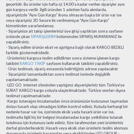
geçerlidir. Bu ürünler için hafta içi 14:00'a kadar verilen siparişler aynı
gün kargoya verilir. İlgili üründen 1 adetten fazla alımlarda,
siparişinizde "Aynı Gün Kargo" ikonu olmayan başka bir ürün var ise
veya siparişiniz 3D Secure ile verilmemişse "Aynı Gün Kargo"
hizmetinden yararlanılamaz.
- Siparişinize ait takip işlemlerinizi üye girişi yaptıktan sonra sayfanın
üstünde çıkan
SİPARİŞLERİM
bölümünden SİPARİŞ NUMARANIZ ile
yapabilirsiniz.
- Sipariş edilen ürünün ebat ve ağırlığına bağlı olarak KARGO BEDELİ
farklılık göstermektdedir.
-Ürünleriniz kargoya teslim edildikten sonra sisteme işlenen kargo
takibini
KARGO TAKİP
sayfasını kullanarak takibini yapabilirsiniz.
- Ürün teslimatı, sipariş esnasında belirttiğiniz adrese yapılacaktır
- Siparişinizi tamamladıktan sonra teslimat isminde değişiklik
yapılamamaktadır.
-LED GO internet sitesinden yaptığınız alışverişleriniz tüm Türkiye'ye
SÜRAT KARGO kargo yoluyla ulaştırılmaktadır. Türkiye sınırları dışına
teslimat yapılmamaktadır.
-Kargo tutanağını imzalamadan önce ürününüzün kutusunun taşımadan
dolayı hasarlı olup olmadığını lütfen kontrol ediniz. Kutuda herhangi bir
nedenle hasar var ise, içerisinde eksik yada hasarlı ürün var ise,
teslimatla ilgili hiç bir belgeyi imzalamadan kargo yetkilisine tutanak
tutulması için kutunuzu iade ediniz. Size tarafımızdan yeni ürünleriniz
derhal gönderilecektir. Hasarlı veya eksik olan ürünlerin teslim alınması
durumunda ürünlerin hasarından veya eksikliğinden LED GROUP -