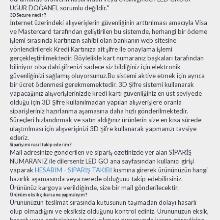
UĞUR DOĞANEL sorumlu değildir."
3D Secure nedir ?
İnternet üzerindeki alışverişlerin güvenliğinin arttırılması amacıyla Visa
ve Mastercard tarafından geliştirilen bu sistemde, herhangi bir ödeme
işlemi sırasında kartınızın sahibi olan bankanın web sitesine
yönlendirilerek Kredi Kartınıza ait şifre ile onaylama işlemi
gerçekleştirilmektedir. Böylelikle kart numaranız başkaları tarafından
biliniyor olsa dahi şifrenizi sadece siz bildiğiniz için elektronik
güvenliğinizi sağlamış oluyorsunuz.Bu sistemi aktive etmek için ayrıca
bir ücret ödenmesi gerekmemektedir. 3D Şifre sistemi kullanarak
yapacağınız alışverişlerinizde kredi kartı güvenliğiniz en üst seviyede
olduğu için 3D Şifre kullanılmadan yapılan alışverişlere oranla
siparişleriniz hazırlanma aşamasına daha hızlı gönderilmektedir.
Süreçleri hızlandırmak ve satın aldığınız ürünlerin size en kısa sürede
ulaştırılması için alışverişinizi 3D Şifre kullanarak yapmanızı tavsiye
ederiz.
Siparişimi nasıl takip ederim ?
Mail adresinize gönderilen ve sipariş özetinizde yer alan SİPARİŞ
NUMARANIZ ile dilerseniz LED GO ana sayfasından kullanıcı girişi
yaparak
HESABIM - SİPARİŞ TAKİBİ
kısmına girerek ürününüzün hangi
hazırlık aşamasında veya nerede olduğunu takip edebilirsiniz.
Ürününüz kargoya verildiğinde, size bir mail gönderilecektir.
Ürünüm eksik çıkarsa ne yapmalıyım ?
Ürününüzün teslimat sırasında kutusunun taşımadan dolayı hasarlı
olup olmadığını ve eksiksiz olduğunu kontrol ediniz. Ürününüzün eksik,