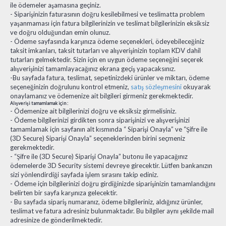
ile ödemeler aşamasına geçiniz.
- Siparişinizin faturasının doğru kesilebilmesi ve teslimatta problem
yaşanmaması için fatura bilgilerinizin ve teslimat bilgilerinizin eksiksiz
ve doğru olduğundan emin olunuz.
- Ödeme sayfasında karşınıza ödeme seçenekleri, ödeyebileceğiniz
taksit imkanları, taksit tutarları ve alışverişinizin toplam KDV dahil
tutarları gelmektedir. Sizin için en uygun ödeme seçeneğini seçerek
alışverişinizi tamamlayacağınız ekrana geçiş yapacaksınız.
-Bu sayfada fatura, teslimat, sepetinizdeki ürünler ve miktarı, ödeme
seçeneğinizin doğrulunu kontrol etmeniz,
satış sözleşmesini
okuyarak
onaylamanız ve ödemenize ait bilgileri girmeniz gerekmektedir.
Alışverişi tamamlamak için :
- Ödemenize ait bilgilerinizi doğru ve eksiksiz girmelisiniz.
- Ödeme bilgilerinizi girdikten sonra siparişinizi ve alışverişinizi
tamamlamak için sayfanın alt kısmında “ Siparişi Onayla” ve “Şifre ile
(3D Secure) Siparişi Onayla” seçeneklerinden birini seçmeniz
gerekmektedir.
- “Şifre ile (3D Secure) Siparişi Onayla” butonu ile yapacağınız
ödemelerde 3D Security sistemi devreye girecektir. Lütfen bankanızın
sizi yönlendirdiği sayfada işlem sırasını takip ediniz.
- Ödeme için bilgilerinizi doğru girdiğinizde siparişinizin tamamlandığını
belirten bir sayfa karşınıza gelecektir.
- Bu sayfada sipariş numaranız, ödeme bilgileriniz, aldığınız ürünler,
teslimat ve fatura adresiniz bulunmaktadır. Bu bilgiler aynı şekilde mail
adresinize de gönderilmektedir.