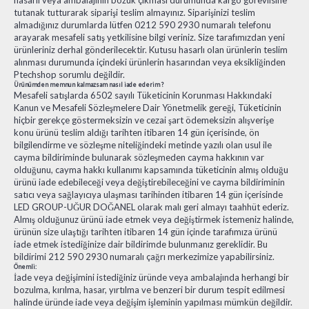
hasarlı veya ambalajının bozuk çıkması durumunda kargo görevlisine
tutanak tutturarak siparişi teslim almayınız. Siparişinizi teslim
almadığınız durumlarda lütfen 0212 590 2930 numaralı telefonu
arayarak mesafeli satış yetkilisine bilgi veriniz. Size tarafımızdan yeni
ürünleriniz derhal gönderilecektir. Kutusu hasarlı olan ürünlerin teslim
alınması durumunda içindeki ürünlerin hasarından veya eksikliğinden
Ptechshop sorumlu değildir.
Ürünümden memnun kalmazsam nasıl iade ederim ?
Mesafeli satışlarda 6502 sayılı Tüketicinin Korunması Hakkındaki
Kanun ve Mesafeli Sözleşmelere Dair Yönetmelik gereği, Tüketicinin
hiçbir gerekçe göstermeksizin ve cezai şart ödemeksizin alışverişe
konu ürünü teslim aldığı tarihten itibaren 14 gün içerisinde, ön
bilgilendirme ve sözleşme niteliğindeki metinde yazılı olan usul ile
cayma bildiriminde bulunarak sözleşmeden cayma hakkının var
olduğunu, cayma hakkı kullanımı kapsamında tüketicinin almış olduğu
ürünü iade edebileceği veya değiştirebileceğini ve cayma bildiriminin
satıcı veya sağlayıcıya ulaşması tarihinden itibaren 14 gün içerisinde
LED GROUP-UĞUR DOĞANEL olarak malı geri almayı taahhüt ederiz.
Almış olduğunuz ürünü iade etmek veya değiştirmek istemeniz halinde,
ürünün size ulaştığı tarihten itibaren 14 gün içinde tarafımıza ürünü
iade etmek istediğinize dair bildirimde bulunmanız gereklidir. Bu
bildirimi 212 590 2930 numaralı çağrı merkezimize yapabilirsiniz.
Önemli:
İade veya değişimini istediğiniz üründe veya ambalajında herhangi bir
bozulma, kırılma, hasar, yırtılma ve benzeri bir durum tespit edilmesi
halinde üründe iade veya değişim işleminin yapılması mümkün değildir.