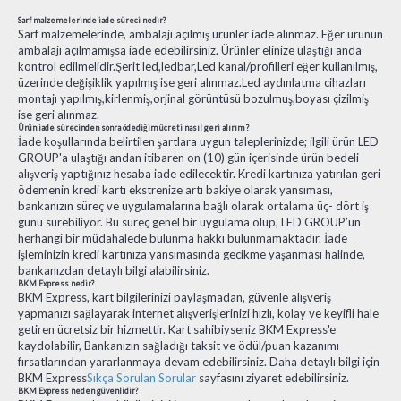
Sarf malzemelerinde iade süreci nedir?
Sarf malzemelerinde, ambalajı açılmış ürünler iade alınmaz. Eğer ürünün
ambalajı açılmamışsa iade edebilirsiniz. Ürünler elinize ulaştığı anda
kontrol edilmelidir.Şerit led,ledbar,Led kanal/profilleri eğer kullanılmış,
üzerinde değişiklik yapılmış ise geri alınmaz.Led aydınlatma cihazları
montajı yapılmış,kirlenmiş,orjinal görüntüsü bozulmuş,boyası çizilmiş
ise geri alınmaz.
Ürün iade sürecinden sonra ödediğim ücreti nasıl geri alırım ?
İade koşullarında belirtilen şartlara uygun taleplerinizde; ilgili ürün LED
GROUP'a ulaştığı andan itibaren on (10) gün içerisinde ürün bedeli
alışveriş yaptığınız hesaba iade edilecektir. Kredi kartınıza yatırılan geri
ödemenin kredi kartı ekstrenize artı bakiye olarak yansıması,
bankanızın süreç ve uygulamalarına bağlı olarak ortalama üç- dört iş
günü sürebiliyor. Bu süreç genel bir uygulama olup, LED GROUP’un
herhangi bir müdahalede bulunma hakkı bulunmamaktadır. İade
işleminizin kredi kartınıza yansımasında gecikme yaşanması halinde,
bankanızdan detaylı bilgi alabilirsiniz.
BKM Express nedir?
BKM Express, kart bilgilerinizi paylaşmadan, güvenle alışveriş
yapmanızı sağlayarak internet alışverişlerinizi hızlı, kolay ve keyifli hale
getiren ücretsiz bir hizmettir. Kart sahibiyseniz BKM Express'e
kaydolabilir, Bankanızın sağladığı taksit ve ödül/puan kazanımı
fırsatlarından yararlanmaya devam edebilirsiniz. Daha detaylı bilgi için
BKM Express
Sıkça Sorulan Sorular
sayfasını ziyaret edebilirsiniz.
BKM Express neden güvenlidir?