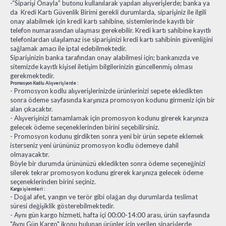
-“Siparişi Onayla” butonu kullanılarak yapılan alışverişlerde; banka ya
da Kredi Kartı Güvenlik Birimi gerekli durumlarda, siparişiniz ile ilgili
onay alabilmek için kredi kartı sahibine, sistemlerinde kayıtlı bir
telefon numarasından ulaşması gerekebilir. Kredi kartı sahibine kayıtlı
telefonlardan ulaşılamaz ise siparişinizi kredi kartı sahibinin güvenliğini
sağlamak amacı ile iptal edebilmektedir.
Siparişinizin banka tarafından onay alabilmesi için; bankanızda ve
sitemizde kayıtlı kişisel iletişim bilgilerinizin güncellenmiş olması
gerekmektedir.
Promosyon Kodlu Alışverişlerde :
- Promosyon kodlu alışverişlerinizde ürünlerinizi sepete ekledikten
sonra ödeme sayfasında karşınıza promosyon kodunu girmeniz için bir
alan çıkacaktır.
- Alışverişinizi tamamlamak için promosyon kodunu girerek karşınıza
gelecek ödeme seçeneklerinden birini seçebilirsiniz.
- Promosyon kodunu girdikten sonra yeni bir ürün sepete eklemek
isterseniz yeni ürününüz promosyon kodlu ödemeye dahil
olmayacaktır.
Böyle bir durumda ürününüzü ekledikten sonra ödeme seçeneğinizi
silerek tekrar promosyon kodunu girerek karşınıza gelecek ödeme
seçeneklerinden birini seçiniz.
Kargo işlemleri :
- Doğal afet, yangın ve terör gibi olağan dışı durumlarda teslimat
süresi değişiklik gösterebilmektedir.
- Aynı gün kargo hizmeti, hafta içi 00:00-14:00 arası, ürün sayfasında
"Aynı Gün Kargo" ikonu bulunan ürünler için verilen siparişlerde